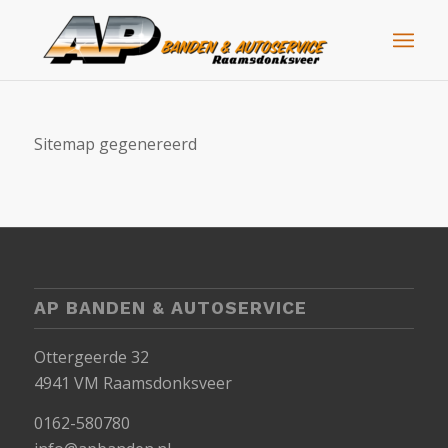
Sitemap gegenereerd
AP BANDEN & AUTOSERVICE
Ottergeerde 32
4941 VM Raamsdonksveer
0162-580780