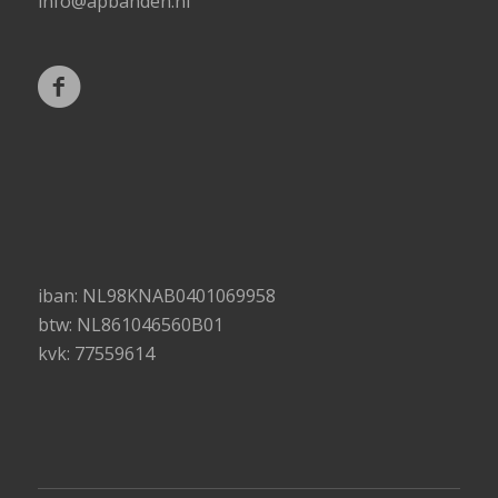
info@apbanden.nl
iban: NL98KNAB0401069958
btw: NL861046560B01
kvk: 77559614