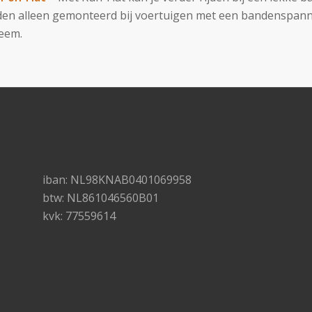
en alleen gemonteerd bij voertuigen met een bandenspan
teem.
iban: NL98KNAB0401069958
btw: NL861046560B01
kvk: 77559614