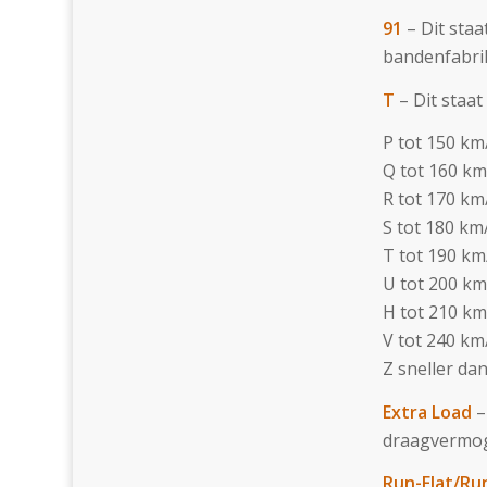
91
– Dit staa
bandenfabrik
T
– Dit staat
P tot 150 km
Q tot 160 k
R tot 170 km
S tot 180 km
T tot 190 km
U tot 200 k
H tot 210 k
V tot 240 km
Z sneller da
Extra Load
–
draagvermog
Run-Flat/Ru