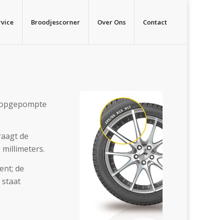
vice
Broodjescorner
Over Ons
Contact
in opgepompte
raagt de
 millimeters.
ent; de
 staat