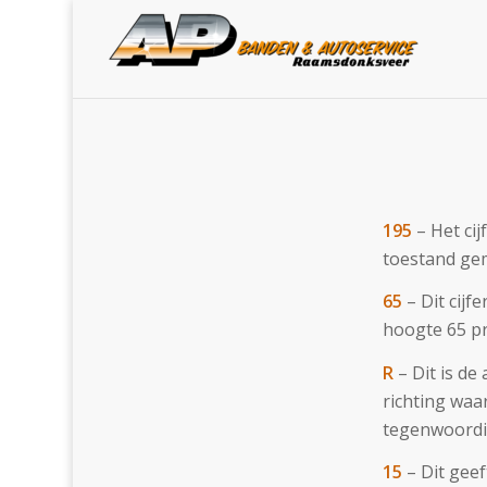
195
– Het cij
toestand gem
65
– Dit cijf
hoogte 65 pr
R
– Dit is de
richting waa
tegenwoordi
15
– Dit geef