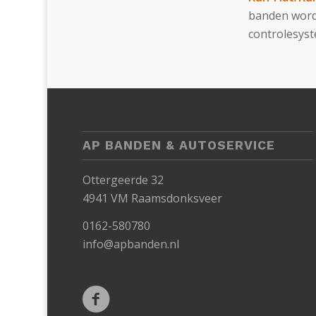
banden word
controlesys
AP BANDEN & AUTOSERVICE
Ottergeerde 32
4941 VM Raamsdonksveer
0162-580780
info@apbanden.nl