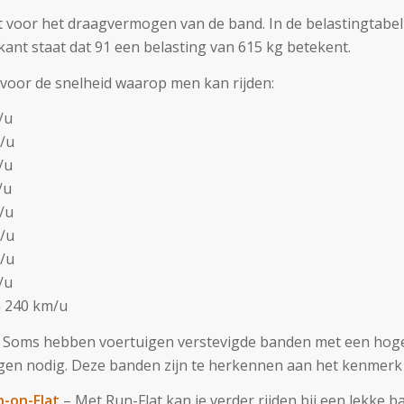
t voor het draagvermogen van de band. In de belastingtabel
ant staat dat 91 een belasting van 615 kg betekent.
 voor de snelheid waarop men kan rijden:
/u
m/u
/u
/u
/u
m/u
m/u
/u
n 240 km/u
 Soms hebben voertuigen verstevigde banden met een hog
en nodig. Deze banden zijn te herkennen aan het kenmerk 
n-on-Flat
– Met Run-Flat kan je verder rijden bij een lekke b