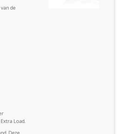
 van de
er
Extra Load.
and. Deze